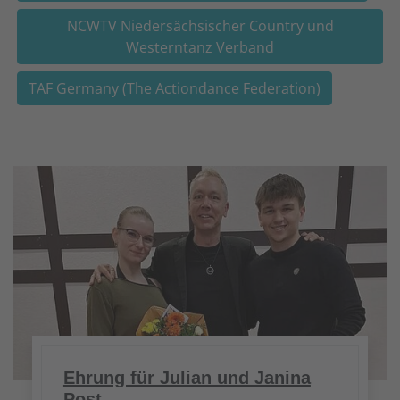
NCWTV Niedersächsischer Country und
Westerntanz Verband
TAF Germany (The Actiondance Federation)
Ehrung für Julian und Janina
Post