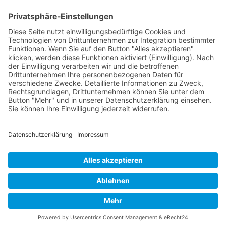
©
2026 TanzCentrum Gold und SIlber Bremen e.V.
-
Realisierung durch
www.infinity-labs.de