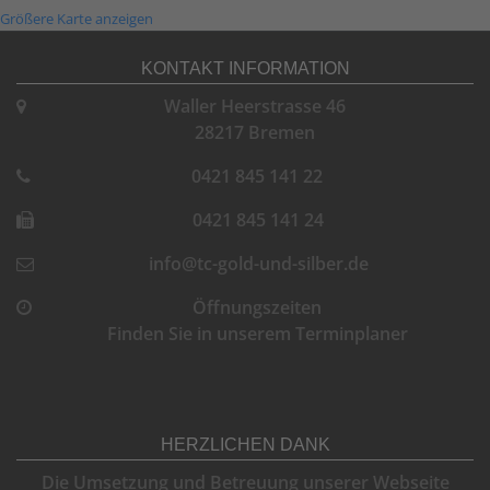
Größere Karte anzeigen
KONTAKT INFORMATION
Waller Heerstrasse 46
28217 Bremen
0421 845 141 22
0421 845 141 24
info@tc-gold-und-silber.de
Öffnungszeiten
Finden Sie in unserem Terminplaner
HERZLICHEN DANK
Die Umsetzung und Betreuung unserer Webseite