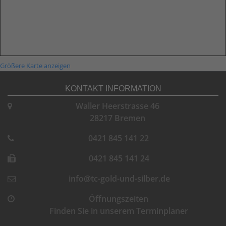
Größere Karte anzeigen
KONTAKT INFORMATION
Waller Heerstrasse 46
28217 Bremen
0421 845 141 22
0421 845 141 24
info@tc-gold-und-silber.de
Öffnungszeiten
Finden Sie in unserem Terminplaner