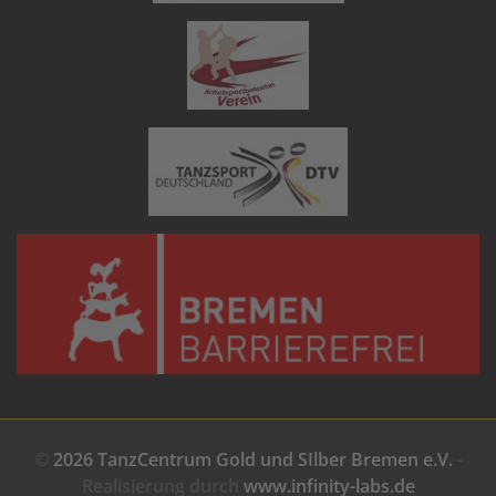
©
2026 TanzCentrum Gold und SIlber Bremen e.V.
-
Realisierung durch
www.infinity-labs.de