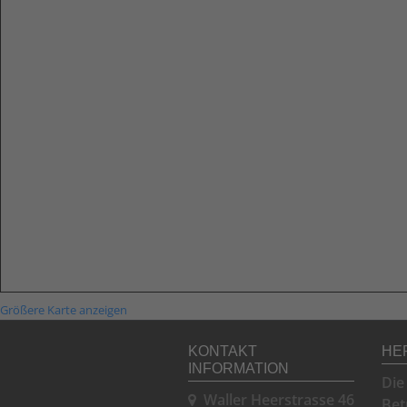
Größere Karte anzeigen
KONTAKT
HE
INFORMATION
Die
Waller Heerstrasse 46
Bet