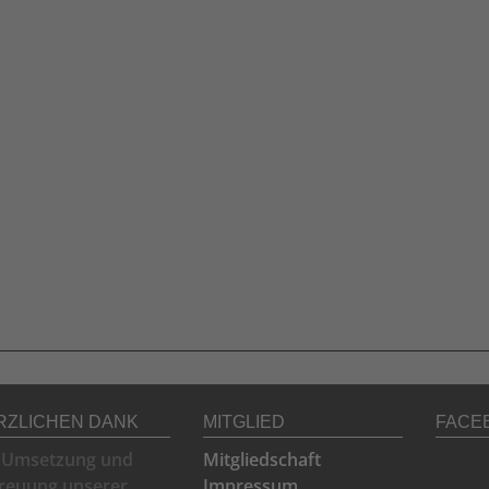
RZLICHEN DANK
MITGLIED
FACE
 Umsetzung und
Mitgliedschaft
reuung unserer
Impressum